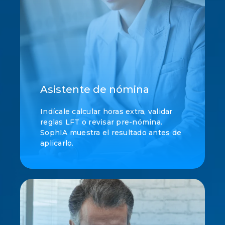
Asistente de nómina
Indícale calcular horas extra, validar
reglas LFT o revisar pre-nómina.
SophIA muestra el resultado antes de
aplicarlo.